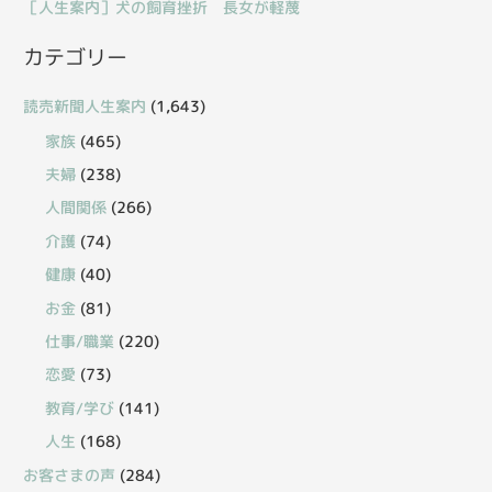
［人生案内］犬の飼育挫折 長女が軽蔑
カテゴリー
読売新聞人生案内
(1,643)
家族
(465)
夫婦
(238)
人間関係
(266)
介護
(74)
健康
(40)
お金
(81)
仕事/職業
(220)
恋愛
(73)
教育/学び
(141)
人生
(168)
お客さまの声
(284)