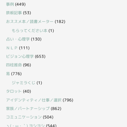
事例
(449)
鉄板記事
(53)
おススメ本／読書メーター
(182)
もらってください本
(1)
占い・心理学
(130)
ＮＬＰ
(111)
ビジョン心理学
(653)
四柱推命
(96)
易
(776)
ジャミラくじ
(1)
タロット
(40)
アイデンティティ／仕事／選択
(796)
家族／パートナーシップ
(862)
コミュニケーション
(504)
丶(・ω・｀) ヨシヨシ
(544)