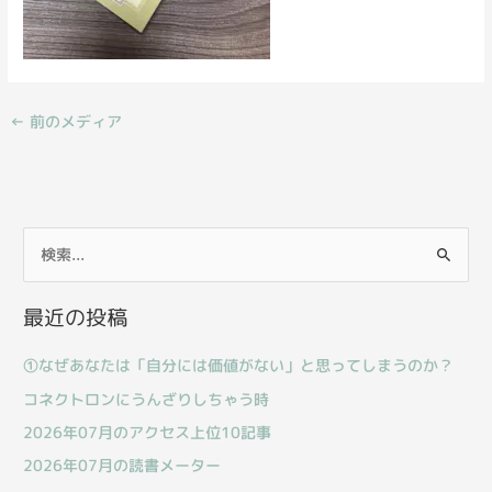
←
前のメディア
検
索
最近の投稿
対
象
①なぜあなたは「自分には価値がない」と思ってしまうのか？
:
コネクトロンにうんざりしちゃう時
2026年07月のアクセス上位10記事
2026年07月の読書メーター