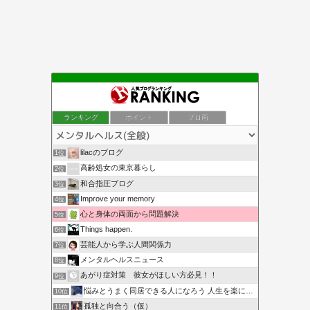
ランキング
ポイント
ブロ画
lilacのブログ
1位
高齢処女の東京暮らし
2位
和合指圧ブログ
3位
Improve your memory
4位
心と身体の両面から問題解決
5位
Things happen.
6位
芸能人から学ぶ人間関係力
7位
メンタルヘルスニュース
8位
あがり症対策 彼女がほしい方必見！！
9位
悩みとうまく同居できる人になろう 人生を楽に生きる簡単な…
10位
孤独と向合う（仮）
11位