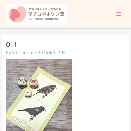
内
メ
容
イ
を
ス
ン
キ
ッ
メ
0-1
プ
By
site-admin
/
2025年9月9日
ニ
ュ
ー