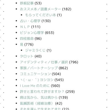
鉄板記事
(53)
おススメ本／読書メーター
(182)
もらってください本
(1)
占い・心理学
(130)
ＮＬＰ
(111)
ビジョン心理学
(653)
四柱推命
(96)
易
(776)
ジャミラくじ
(1)
タロット
(40)
アイデンティティ／仕事／選択
(796)
家族／パートナーシップ
(862)
コミュニケーション
(504)
丶(・ω・｀) ヨシヨシ
(545)
I Love Me のために
(560)
許せと言われて許せますか？
(259)
病は気から、気は病から
(139)
氣鍼医術（経絡治療）
(42)
それを選んで生まれてきた
(22)