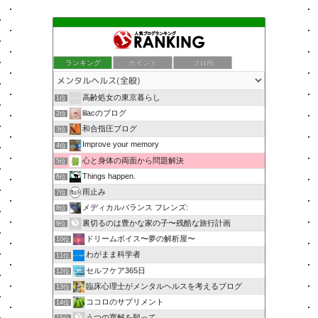
ランキング
ポイント
ブロ画
高齢処女の東京暮らし
1位
lilacのブログ
2位
和合指圧ブログ
3位
Improve your memory
4位
心と身体の両面から問題解決
5位
Things happen.
6位
雨止み
7位
メディカルバランス フレンズ:
8位
裏切るのは豊かな家の子〜残酷な旅行計画
9位
ドリームボイス〜夢の解析屋〜
10位
わがまま科学者
11位
セルフケア365日
12位
臨床心理士がメンタルヘルスを考えるブログ
13位
ココロのサプリメント
14位
うつの寛解を願って…