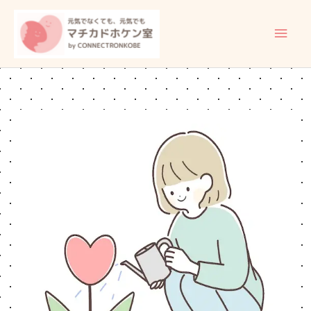
内
メ
容
イ
を
ス
ン
キ
ッ
メ
プ
ニ
ュ
ー