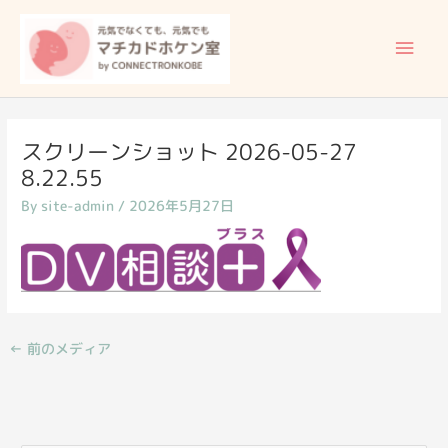
内
メ
容
イ
を
ス
ン
キ
ッ
メ
スクリーンショット 2026-05-27
プ
8.22.55
ニ
By
site-admin
/
2026年5月27日
ュ
ー
←
前のメディア