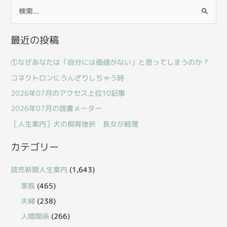
検
索
最近の投稿
対
象
①なぜあなたは「自分には価値がない」と思ってしまうのか？
:
コネクトロンにうんざりしちゃう時
2026年07月のアクセス上位10記事
2026年07月の読書メーター
［人生案内］犬の飼育挫折 長女が軽蔑
カテゴリー
読売新聞人生案内
(1,643)
家族
(465)
夫婦
(238)
人間関係
(266)