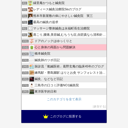
縁里庵かつもと鍼灸院
4位
レディース鍼灸治療院Sisのブログ
5位
熊本市新屋敷の体にやさしい鍼灸院 実三
6位
最高の鍼灸の追求
7位
マッサージ整体鍼灸は永福町長生治療院
8位
肩こり,腰痛,美容鍼,むちうち症,自賠責なら清和針灸接骨院
9位
ドアのノックはゆっくりと
10位
心と身体の両面から問題解決
11位
橋本鍼灸院
12位
鍼灸師のツボ日記
13位
脉診流「氣鍼医術」葛野玄庵の臨床45年のブログ
14位
練馬駅・豊島園駅 はりとお灸 サンフォレスト治療院ブログ
15位
鍼灸、などなど日記
16位
三島市の口コミ評価NO1鍼灸院
17位
東洋医学的日和
18位
このカテゴリを全て表示
参加する
このブログに投票する