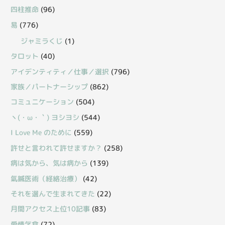
四柱推命
(96)
易
(776)
ジャミラくじ
(1)
タロット
(40)
アイデンティティ／仕事／選択
(796)
家族／パートナーシップ
(862)
コミュニケーション
(504)
丶(・ω・｀) ヨシヨシ
(544)
I Love Me のために
(559)
許せと言われて許せますか？
(258)
病は気から、気は病から
(139)
氣鍼医術（経絡治療）
(42)
それを選んで生まれてきた
(22)
月間アクセス上位10記事
(83)
愛情乞食
(72)