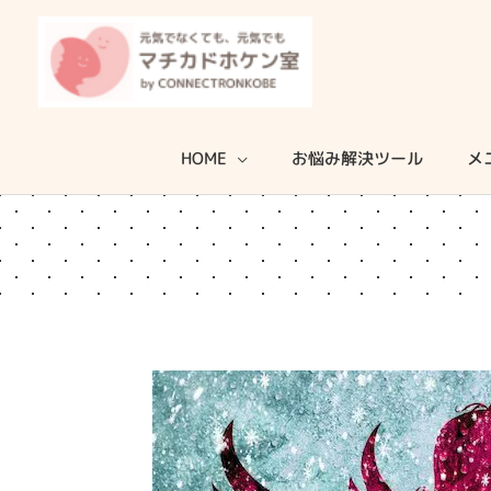
内
容
を
ス
キ
HOME
お悩み解決ツール
メ
ッ
プ