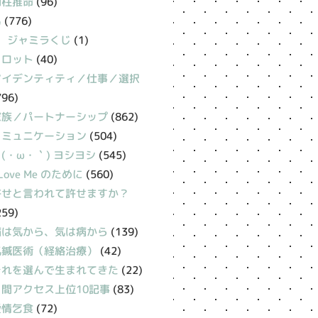
四柱推命
(96)
易
(776)
ジャミラくじ
(1)
タロット
(40)
アイデンティティ／仕事／選択
796)
家族／パートナーシップ
(862)
コミュニケーション
(504)
(・ω・｀) ヨシヨシ
(545)
 Love Me のために
(560)
許せと言われて許せますか？
259)
病は気から、気は病から
(139)
氣鍼医術（経絡治療）
(42)
それを選んで生まれてきた
(22)
月間アクセス上位10記事
(83)
愛情乞食
(72)