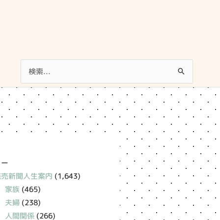
検
索
対
象:
リー
読売新聞人生案内
(1,643)
家族
(465)
夫婦
(238)
人間関係
(266)