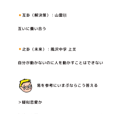
互卦（解決策）：山雷頤
互いに養い合う
之卦（未来）：風沢中孚 上爻
自分が動かないのに人を動かすことはできない
易を参考にいまぷならこう答える
＞疑似恋愛か