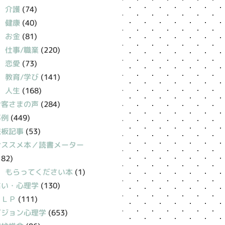
介護
(74)
健康
(40)
お金
(81)
仕事/職業
(220)
恋愛
(73)
教育/学び
(141)
人生
(168)
お客さまの声
(284)
事例
(449)
鉄板記事
(53)
おススメ本／読書メーター
182)
もらってください本
(1)
占い・心理学
(130)
ＮＬＰ
(111)
ビジョン心理学
(653)