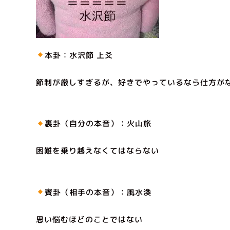
本卦：水沢節 上爻
節制が厳しすぎるが、好きでやっているなら仕方が
裏卦（自分の本音）：火山旅
困難を乗り越えなくてはならない
賓卦（相手の本音）：風水渙
思い悩むほどのことではない