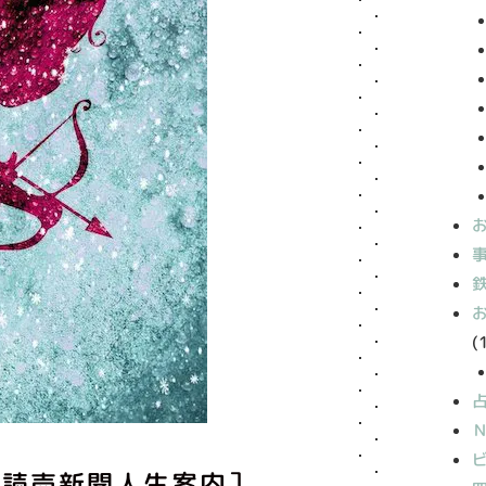
(
［読売新聞人生案内］