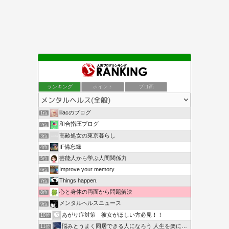
ランキング
ポイント
ブロ画
lilacのブログ
1位
和合指圧ブログ
2位
高齢処女の東京暮らし
3位
IF備忘録
4位
芸能人から学ぶ人間関係力
5位
Improve your memory
6位
Things happen.
7位
心と身体の両面から問題解決
8位
メンタルヘルスニュース
9位
あがり症対策 彼女がほしい方必見！！
10位
悩みとうまく同居できる人になろう 人生を楽に生きる簡単な…
11位