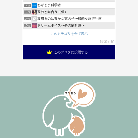
わがまま科学者
12位
孤独と向合う（仮）
13位
裏切るのは豊かな家の子〜残酷な旅行計画
14位
ドリームボイス〜夢の解析屋〜
15位
このカテゴリを全て表示
参加する
このブログに投票する