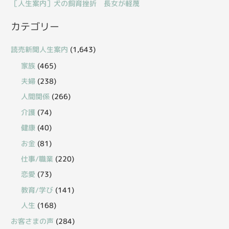
［人生案内］犬の飼育挫折 長女が軽蔑
カテゴリー
読売新聞人生案内
(1,643)
家族
(465)
夫婦
(238)
人間関係
(266)
介護
(74)
健康
(40)
お金
(81)
仕事/職業
(220)
恋愛
(73)
教育/学び
(141)
人生
(168)
お客さまの声
(284)