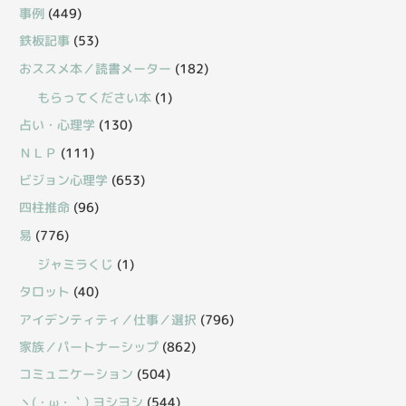
事例
(449)
鉄板記事
(53)
おススメ本／読書メーター
(182)
もらってください本
(1)
占い・心理学
(130)
ＮＬＰ
(111)
ビジョン心理学
(653)
四柱推命
(96)
易
(776)
ジャミラくじ
(1)
タロット
(40)
アイデンティティ／仕事／選択
(796)
家族／パートナーシップ
(862)
コミュニケーション
(504)
丶(・ω・｀) ヨシヨシ
(544)