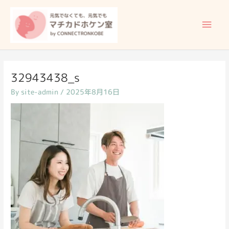
内
メ
容
イ
を
ス
ン
キ
ッ
メ
32943438_s
プ
By
site-admin
/
2025年8月16日
ニ
ュ
ー