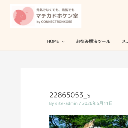
内
容
を
ス
キ
HOME
お悩み解決ツール
メ
ッ
プ
22865053_s
By
site-admin
/
2026年5月11日