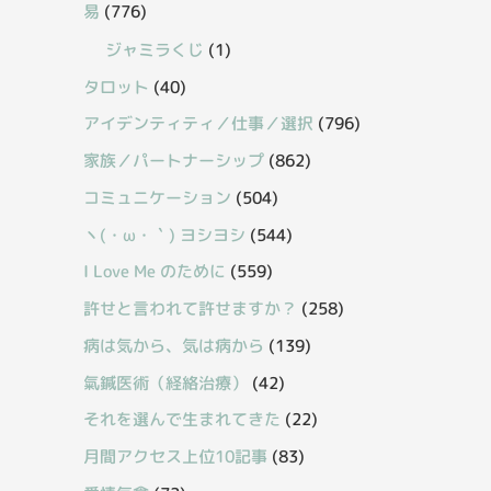
易
(776)
ジャミラくじ
(1)
タロット
(40)
アイデンティティ／仕事／選択
(796)
家族／パートナーシップ
(862)
コミュニケーション
(504)
丶(・ω・｀) ヨシヨシ
(544)
I Love Me のために
(559)
許せと言われて許せますか？
(258)
病は気から、気は病から
(139)
氣鍼医術（経絡治療）
(42)
それを選んで生まれてきた
(22)
月間アクセス上位10記事
(83)