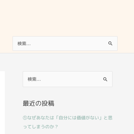
検
索
対
象:
検
索
対
最近の投稿
象
:
①なぜあなたは「自分には価値がない」と思
ってしまうのか？