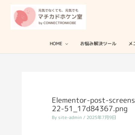
内
容
を
ス
キ
HOME
お悩み解決ツール
メ
ッ
プ
Elementor-post-scree
22-51_17d84367.png
By
site-admin
/
2025年7月9日