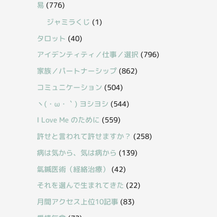
易
(776)
ジャミラくじ
(1)
タロット
(40)
アイデンティティ／仕事／選択
(796)
家族／パートナーシップ
(862)
コミュニケーション
(504)
丶(・ω・｀) ヨシヨシ
(544)
I Love Me のために
(559)
許せと言われて許せますか？
(258)
病は気から、気は病から
(139)
氣鍼医術（経絡治療）
(42)
それを選んで生まれてきた
(22)
月間アクセス上位10記事
(83)