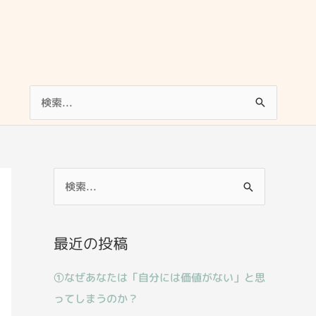
検
索
対
象:
検
索
対
最近の投稿
象
:
①なぜあなたは「自分には価値がない」と思
ってしまうのか？