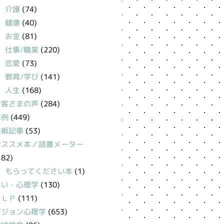
介護
(74)
健康
(40)
お金
(81)
仕事/職業
(220)
恋愛
(73)
教育/学び
(141)
人生
(168)
お客さまの声
(284)
事例
(449)
鉄板記事
(53)
おススメ本／読書メーター
182)
もらってください本
(1)
占い・心理学
(130)
ＮＬＰ
(111)
ビジョン心理学
(653)