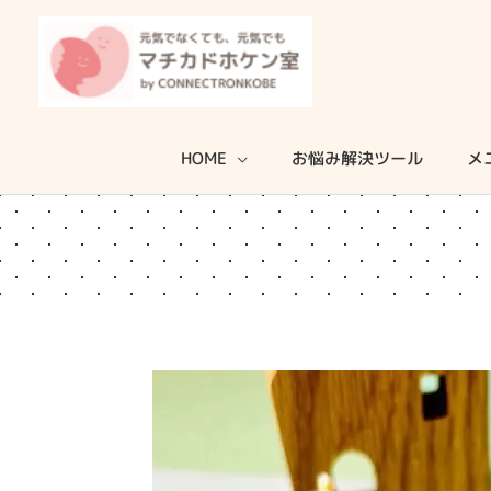
内
容
を
ス
キ
HOME
お悩み解決ツール
メ
ッ
プ