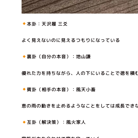
本卦：天沢履 三爻
よく見えないのに見えるつもりになっている
裏卦（自分の本音）：地山謙
優れた力を持ちながら、人の下にいることで徳を積
賓卦（相手の本音）：風天小畜
恵の雨の動きを止めるようなことをしては成長でき
互卦（解決策）：風火家人