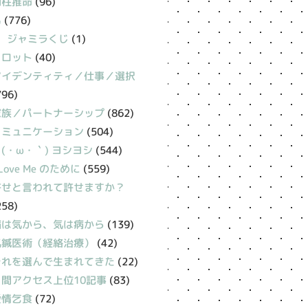
四柱推命
(96)
易
(776)
ジャミラくじ
(1)
タロット
(40)
アイデンティティ／仕事／選択
796)
家族／パートナーシップ
(862)
コミュニケーション
(504)
(・ω・｀) ヨシヨシ
(544)
 Love Me のために
(559)
許せと言われて許せますか？
258)
病は気から、気は病から
(139)
氣鍼医術（経絡治療）
(42)
それを選んで生まれてきた
(22)
月間アクセス上位10記事
(83)
愛情乞食
(72)