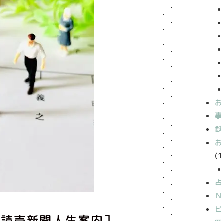
(
［読売新聞人生案内］