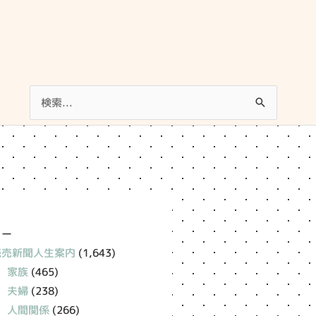
検
索
対
象:
リー
読売新聞人生案内
(1,643)
家族
(465)
夫婦
(238)
人間関係
(266)