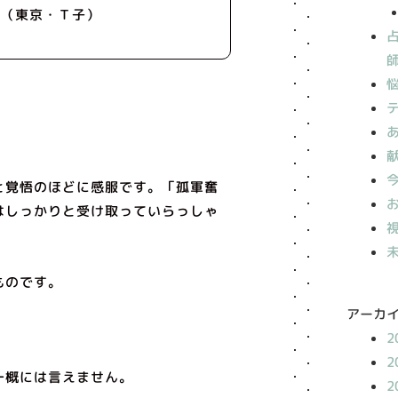
。（東京・Ｔ子）
と覚悟のほどに感服です。「孤軍奮
はしっかりと受け取っていらっしゃ
ものです。
アーカ
2
2
一概には言えません。
2