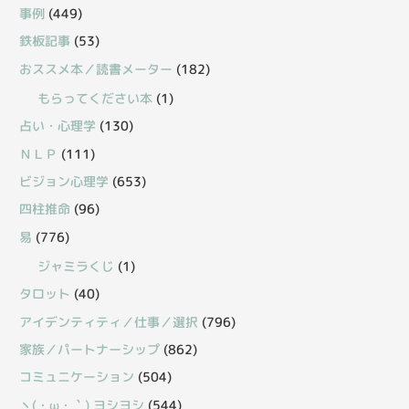
事例
(449)
鉄板記事
(53)
おススメ本／読書メーター
(182)
もらってください本
(1)
占い・心理学
(130)
ＮＬＰ
(111)
ビジョン心理学
(653)
四柱推命
(96)
易
(776)
ジャミラくじ
(1)
タロット
(40)
アイデンティティ／仕事／選択
(796)
家族／パートナーシップ
(862)
コミュニケーション
(504)
丶(・ω・｀) ヨシヨシ
(544)