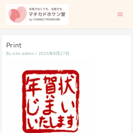
内
メ
容
イ
を
ス
ン
キ
ッ
メ
Print
プ
By
site-admin
/
2025年8月27日
ニ
ュ
ー