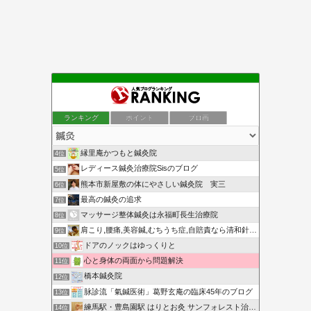
ランキング
ポイント
ブロ画
縁里庵かつもと鍼灸院
4位
レディース鍼灸治療院Sisのブログ
5位
熊本市新屋敷の体にやさしい鍼灸院 実三
6位
最高の鍼灸の追求
7位
マッサージ整体鍼灸は永福町長生治療院
8位
肩こり,腰痛,美容鍼,むちうち症,自賠責なら清和針灸接骨院
9位
ドアのノックはゆっくりと
10位
心と身体の両面から問題解決
11位
橋本鍼灸院
12位
脉診流「氣鍼医術」葛野玄庵の臨床45年のブログ
13位
練馬駅・豊島園駅 はりとお灸 サンフォレスト治療院ブログ
14位