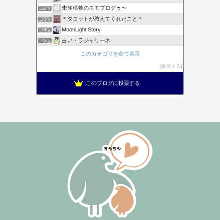
朱雀桃希のモモプログゥ〜
132位
＊タロットが教えてくれたこと＊
133位
MoonLight Story
134位
占い・ラジャリーネ
135位
このカテゴリを全て表示
参加する
このブログに投票する