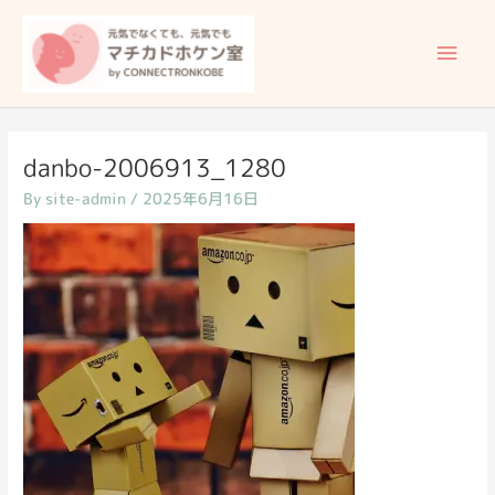
内
メ
容
イ
を
ス
ン
キ
ッ
メ
danbo-2006913_1280
プ
By
site-admin
/
2025年6月16日
ニ
ュ
ー