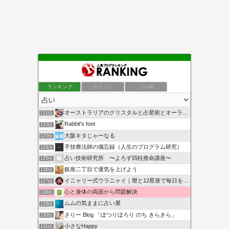
ランキング
ポイント
ブロ画
オーストラリアのクリスタルと占星術とオーラソーマのショップ
121位
Rabbit's foot
122位
大阪キタじゃーなる
123位
手技療法師の備忘録（人生のプログラム研究）
124位
占い技術研究所 〜よろず四柱推命講座〜
125位
銀座二丁目で運気を上げよう
126位
イニャリー式ウラニャイ｜暦と12星座で毎日を開運ニャン
127位
心と身体の両面から問題解決
128位
ムムの気ままに占い屋
129位
さりー Blog 「ぽつりほろり のち きらきら」
130位
小さなHappy
131位