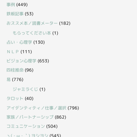
事例
(449)
鉄板記事
(53)
おススメ本／読書メーター
(182)
もらってください本
(1)
占い・心理学
(130)
ＮＬＰ
(111)
ビジョン心理学
(653)
四柱推命
(96)
易
(776)
ジャミラくじ
(1)
タロット
(40)
アイデンティティ／仕事／選択
(796)
家族／パートナーシップ
(862)
コミュニケーション
(504)
丶(・ω・｀) ヨシヨシ
(545)