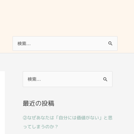
検
索
対
象:
検
索
対
最近の投稿
象
:
②なぜあなたは「自分には価値がない」と思
ってしまうのか？