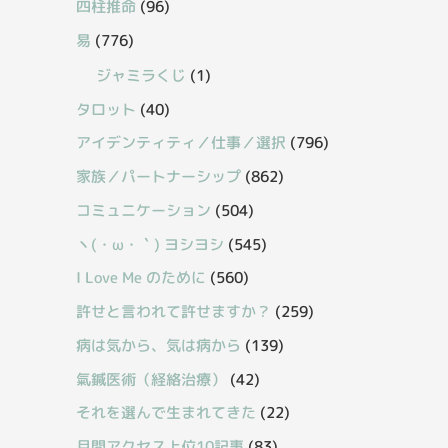
四柱推命
(96)
易
(776)
ジャミラくじ
(1)
タロット
(40)
アイデンティティ／仕事／選択
(796)
家族／パートナーシップ
(862)
コミュニケーション
(504)
丶(・ω・｀) ヨシヨシ
(545)
I Love Me のために
(560)
許せと言われて許せますか？
(259)
病は気から、気は病から
(139)
氣鍼医術（経絡治療）
(42)
それを選んで生まれてきた
(22)
月間アクセス上位10記事
(83)