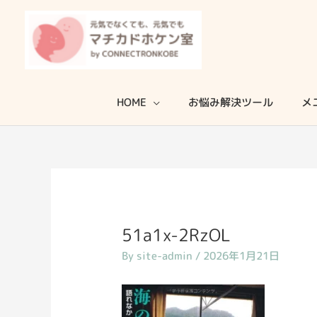
内
容
を
ス
キ
HOME
お悩み解決ツール
メ
ッ
プ
51a1x-2RzOL
By
site-admin
/
2026年1月21日